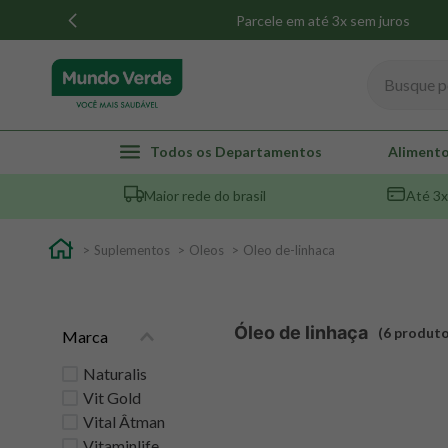
Parcele em até 3x sem juros
Busque por
TERMOS MAIS BUSCADOS
Todos os Departamentos
Alimento
1
º
whey
Maior rede do brasil
Até 3x
2
º
creatina
3
º
magnésio
Suplementos
Oleos
Oleo de-linhaca
4
º
colageno
5
º
pacco
Óleo de linhaça
6
produt
Marca
6
º
omega 3
7
º
maca peruana
Naturalis
Vit Gold
8
º
snack proteico mundo verde
Vital Âtman
9
º
psyllium
Vitaminlife