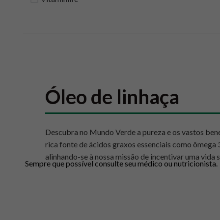
10
º
chá
Óleo de linhaça
Descubra no Mundo Verde a pureza e os vastos ben
rica fonte de ácidos graxos essenciais como ômega 3, 
alinhando-se à nossa missão de incentivar uma vida 
Sempre que possível consulte seu médico ou nutricionista.
Benefícios e usos do óleo d
O
óleo de linhaça
, derivado das sementes de
Linum 