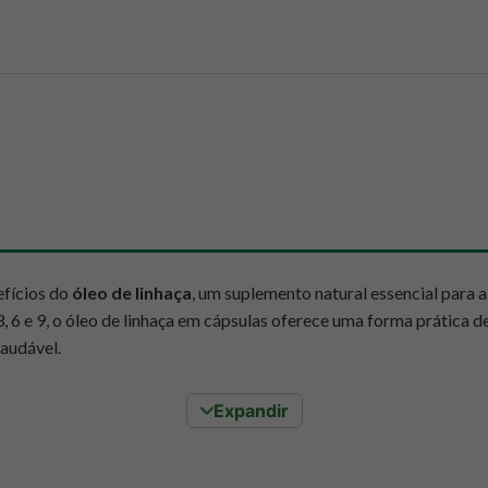
efícios do
óleo de linhaça
, um suplemento natural essencial para 
6 e 9, o óleo de linhaça em cápsulas oferece uma forma prática de i
saudável.
e linhaça
Expandir
usitatissimum
, é um tesouro nutricional amplamente valorizado p