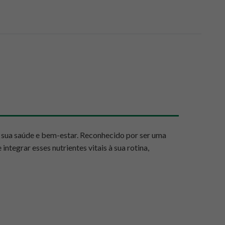
a sua saúde e bem-estar. Reconhecido por ser uma
ntegrar esses nutrientes vitais à sua rotina,
or seus compostos bioativos. No Mundo Verde, que