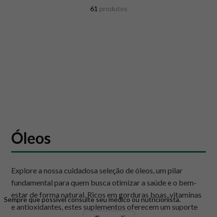
8
º
snack proteico mundo verde
61
produtos
9
º
psyllium
10
º
chá
Óleos
Explore a nossa cuidadosa seleção de óleos, um pilar
fundamental para quem busca otimizar a saúde e o bem-
estar de forma natural. Ricos em gorduras boas, vitaminas
Sempre que possível consulte seu médico ou nutricionista.
e antioxidantes, estes suplementos oferecem um suporte