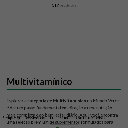
8
º
snack proteico mundo verde
117
produtos
9
º
psyllium
10
º
chá
Multivitamínico
Explorar a categoria de
Multivitamínico
no Mundo Verde
é dar um passo fundamental em direção a uma nutrição
mais completa e ao bem-estar diário. Aqui, você encontra
Sempre que possível consulte seu médico ou nutricionista.
uma seleção premium de suplementos formulados para