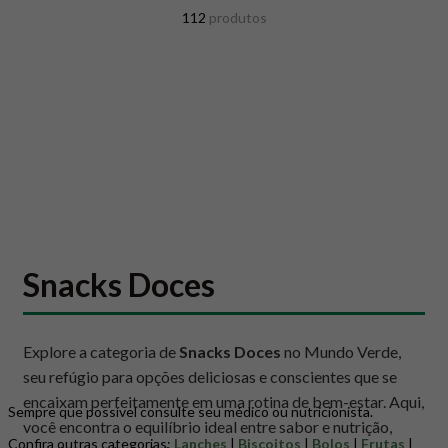
8
º
snack proteico mundo verde
112
produtos
9
º
psyllium
10
º
creatina mundo verde
Snacks Doces
Explore a categoria de
Snacks Doces
no Mundo Verde,
seu refúgio para opções deliciosas e conscientes que se
encaixam perfeitamente em uma rotina de bem-estar. Aqui,
Sempre que possível consulte seu médico ou nutricionista.
você encontra o equilíbrio ideal entre sabor e nutrição,
Confira outras categorias:
Lanches
|
Biscoitos
|
Bolos
|
Frutas
|