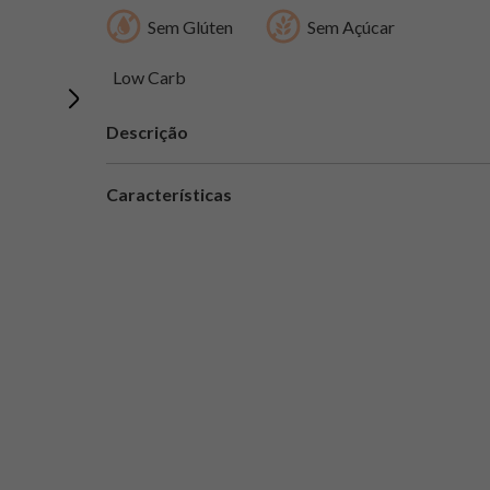
Sem Glúten
Sem Açúcar
Low Carb
Descrição
Características