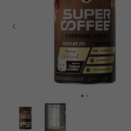
10
º
chá