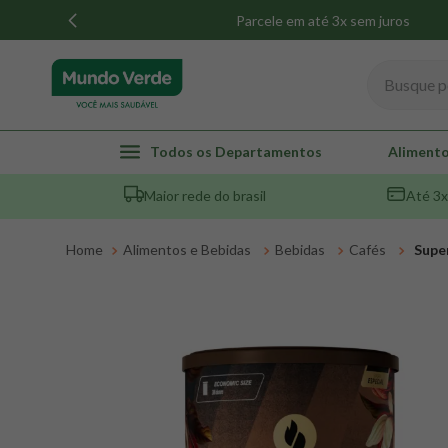
Parcele em até 3x sem juros
Busque por
TERMOS MAIS BUSCADOS
Todos os Departamentos
Alimento
1
º
whey
Maior rede do brasil
Até 3x
2
º
creatina
3
º
magnésio
Alimentos e Bebidas
Bebidas
Cafés
Supe
4
º
colageno
5
º
pacco
6
º
omega 3
7
º
maca peruana
8
º
snack proteico mundo verde
9
º
psyllium