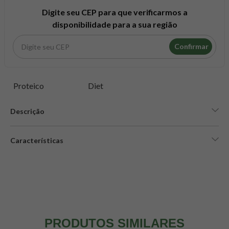
8
º
maca peruana
Digite seu CEP para que verificarmos a
9
º
psyllium
disponibilidade para a sua região
10
º
creatina mundo verde
Confirmar
Proteico
Diet
Descrição
Características
PRODUTOS SIMILARES