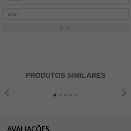
8
º
snack proteico mundo verde
9
º
psyllium
10
º
creatina mundo verde
Enviar
PRODUTOS SIMILARES
AVALIAÇÕES