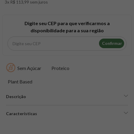
3x R$ 113,99 sem juros
8
º
maca peruana
9
º
psyllium
10
º
creatina mundo verde
Digite seu CEP para que verificarmos a
disponibilidade para a sua região
Confirmar
Sem Açúcar
Proteico
Plant Based
Descrição
Características