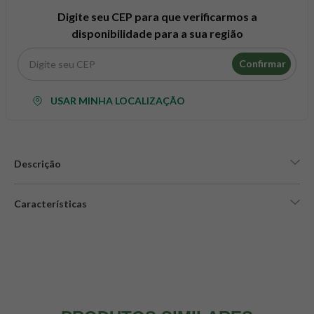
8
º
snack proteico mundo verde
Digite seu CEP para que verificarmos a
9
º
psyllium
disponibilidade para a sua região
10
º
creatina mundo verde
Confirmar
USAR MINHA LOCALIZAÇÃO
Descrição
Características