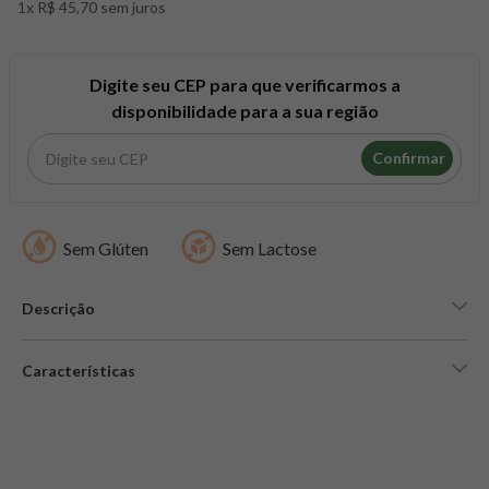
1x R$ 45,70 sem juros
8
º
snack proteico mundo verde
9
º
psyllium
10
º
chá
Digite seu CEP para que verificarmos a
disponibilidade para a sua região
Confirmar
Sem Glúten
Sem Lactose
Descrição
Características