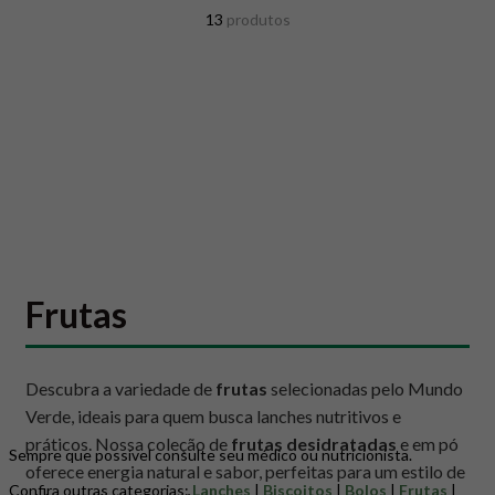
8
º
snack proteico mundo verde
13
produtos
9
º
psyllium
10
º
creatina mundo verde
Frutas
Descubra a variedade de
frutas
selecionadas pelo Mundo
Verde, ideais para quem busca lanches nutritivos e
práticos. Nossa coleção de
frutas desidratadas
e em pó
Sempre que possível consulte seu médico ou nutricionista.
oferece energia natural e sabor, perfeitas para um estilo de
Confira outras categorias:
Lanches
|
Biscoitos
|
Bolos
|
Frutas
|