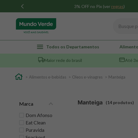
3% OFF no Pix (ver
regras
)
Busque por
TERMOS MAIS BUSCADOS
Todos os Departamentos
Alimento
1
º
whey
Maior rede do brasil
Até 3x
2
º
creatina
3
º
magnésio
Alimentos e-bebidas
Oleos e-vinagres
Manteiga
4
º
colageno
5
º
omega 3
Manteiga
14
produtos
Marca
6
º
pacco
7
º
snack proteico mundo verde
Dom Afonso
Eat Clean
8
º
maca peruana
Puravida
9
º
psyllium
Snackout