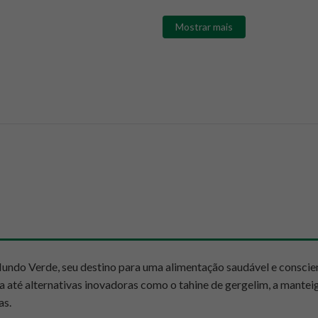
Mostrar mais
ndo Verde, seu destino para uma alimentação saudável e conscie
a até alternativas inovadoras como o tahine de gergelim, a manteig
as.