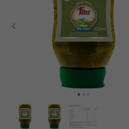
10
º
creatina mundo verde