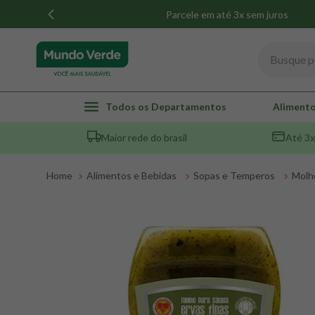
Parcele em até 3x sem juros
Busque por
TERMOS MAIS BUSCADOS
Todos os Departamentos
Alimento
1
º
whey
Maior rede do brasil
Até 3x
2
º
creatina
3
º
magnésio
Alimentos e Bebidas
Sopas e Temperos
Molh
4
º
omega 3
5
º
pacco
6
º
colageno
7
º
maca peruana
8
º
snack proteico mundo verde
9
º
psyllium