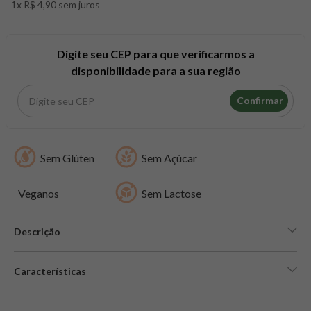
1x R$ 4,90 sem juros
8
º
snack proteico mundo verde
9
º
psyllium
10
º
creatina mundo verde
Digite seu CEP para que verificarmos a
disponibilidade para a sua região
Confirmar
Sem Glúten
Sem Açúcar
Veganos
Sem Lactose
Descrição
Características