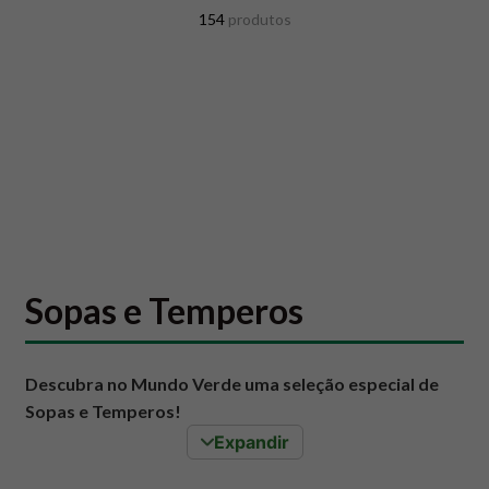
8
º
snack proteico mundo verde
154
produtos
9
º
psyllium
10
º
chá
Sopas e Temperos
Descubra no Mundo Verde uma seleção especial de
Sopas e Temperos!
Expandir
Explore uma categoria pensada para transformar sua
alimentação diária com mais praticidade, sabor e