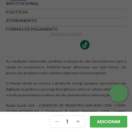
INSTITUCIONAL
POLITICAS
ATENDIMENTO
FORMAS DE PAGAMENTO
REDES SOCIAIS
As condições comerciais, produtos e preços do site são exclusivos para a
venda no e-commerce. Poderão haver diferenças nas lojas físicas. Os
preços dos produtos estão sujeitos a alteração sem aviso prévio.
O Mundo Verde se reserva o direito de corrigir qualquer possível erro de
digitação ou gráfico e caso haja divergências entre os valores ofertados nos
e-mails promocionais e valores do site, prevalecem as informações do site.
Razão Social: RJA - COMERCIO DE PRODUTOS NATURAIS LTDA. | CNPJ:
12.328.467/0001-44 | Endereço: R Maria Monteiro, 1476, Cambuí,
Campinas, SP CEP 13025-150
ADICIONAR