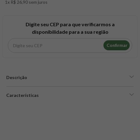
1x R$ 26,90 sem juros
8
º
snack proteico mundo verde
9
º
psyllium
10
º
creatina mundo verde
Digite seu CEP para que verificarmos a
disponibilidade para a sua região
Confirmar
Descrição
Características