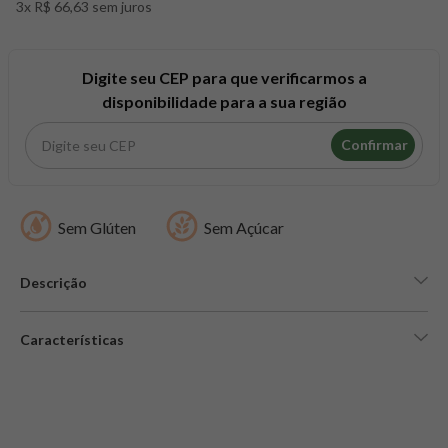
3x R$ 66,63 sem juros
8
º
snack proteico mundo verde
9
º
psyllium
10
º
creatina mundo verde
Digite seu CEP para que verificarmos a
disponibilidade para a sua região
Confirmar
Sem Glúten
Sem Açúcar
Descrição
Características