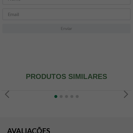
8
º
snack proteico mundo verde
9
º
psyllium
10
º
creatina mundo verde
Enviar
PRODUTOS SIMILARES
AVALIAÇÕES