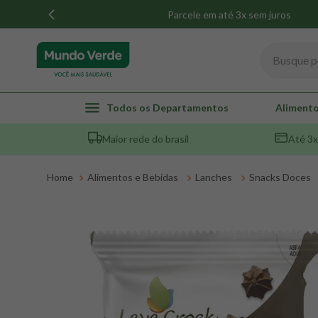
Parcele em até 3x sem juros
Busque por
TERMOS MAIS BUSCADOS
Todos os Departamentos
Alimento
1
º
whey
Maior rede do brasil
Até 3x
2
º
creatina
3
º
magnésio
Alimentos e Bebidas
Lanches
Snacks Doces
4
º
colageno
5
º
omega 3
6
º
pacco
7
º
snack proteico mundo verde
8
º
maca peruana
9
º
psyllium