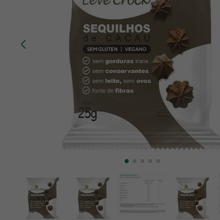
10
º
creatina mundo verde