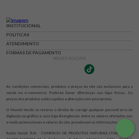
Avaliação
INSTITUCIONAL
Avalie o produto de 1 até 5 estrelas
POLITICAS
★
★
★
☆
☆
ATENDIMENTO
FORMAS DE PAGAMENTO
Seu nome
REDES SOCIAIS
Endereço de e-mail
As condições comerciais, produtos e preços do site são exclusivos para a
venda no e-commerce. Poderão haver diferenças nas lojas físicas. Os
preços dos produtos estão sujeitos a alteração sem aviso prévio.
Escrever avaliação
O Mundo Verde se reserva o direito de corrigir qualquer possível erro de
digitação ou gráfico e caso haja divergências entre os valores ofertados nos
e-mails promocionais e valores do site, prevalecem as informações do site.
Razão Social: RJA - COMERCIO DE PRODUTOS NATURAIS LTDA. | CNPJ: