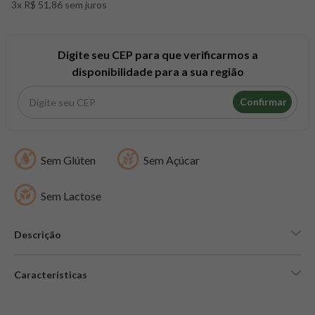
3x R$ 51,86 sem juros
8
º
maca peruana
9
º
psyllium
10
º
creatina mundo verde
Digite seu CEP para que verificarmos a
disponibilidade para a sua região
Confirmar
Sem Glúten
Sem Açúcar
Sem Lactose
Descrição
Características