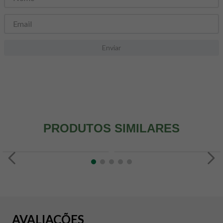
8
º
snack proteico mundo verde
9
º
psyllium
10
º
creatina mundo verde
Enviar
PRODUTOS SIMILARES
AVALIAÇÕES