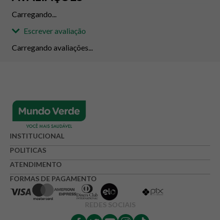
Carregando...
Escrever avaliação
Carregando avaliações...
Adicionar avaliação
Avaliação
Avalie o produto de 1 até 5 estrelas
INSTITUCIONAL
★
★
★
☆
☆
POLITICAS
Seu nome
ATENDIMENTO
FORMAS DE PAGAMENTO
Endereço de e-mail
REDES SOCIAIS