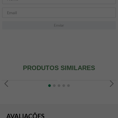
8
º
snack proteico mundo verde
9
º
psyllium
10
º
creatina mundo verde
Enviar
PRODUTOS SIMILARES
AVALIAÇÕES