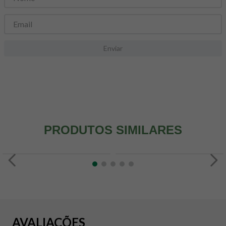
8
º
snack proteico mundo verde
9
º
psyllium
10
º
chá
Enviar
PRODUTOS SIMILARES
AVALIAÇÕES