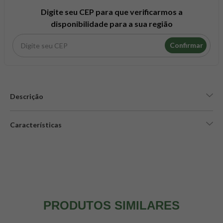
8
º
snack proteico mundo verde
Digite seu CEP para que verificarmos a
9
º
psyllium
disponibilidade para a sua região
10
º
chá
Confirmar
Descrição
Características
PRODUTOS SIMILARES