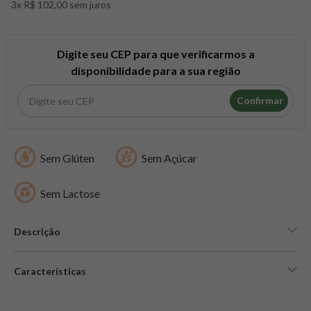
3x R$ 102,00 sem juros
8
º
snack proteico mundo verde
9
º
psyllium
10
º
chá
Digite seu CEP para que verificarmos a
disponibilidade para a sua região
Confirmar
Sem Glúten
Sem Açúcar
Sem Lactose
Descrição
Características