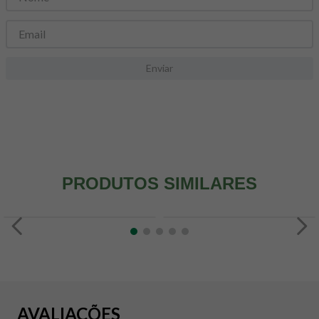
8
º
snack proteico mundo verde
9
º
psyllium
10
º
creatina mundo verde
Enviar
PRODUTOS SIMILARES
AVALIAÇÕES