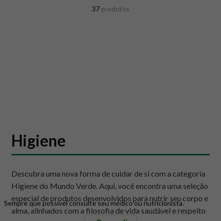
8
º
snack proteico mundo verde
37
produtos
9
º
psyllium
10
º
chá
Higiene
Descubra uma nova forma de cuidar de si com a categoria
Higiene do Mundo Verde. Aqui, você encontra uma seleção
especial de produtos desenvolvidos para nutrir seu corpo e
Sempre que possível consulte seu médico ou nutricionista.
alma, alinhados com a filosofia de vida saudável e respeito