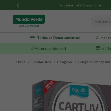
Parcele em até 3x sem juros
Busque por
TERMOS MAIS BUSCADOS
Todos os Departamentos
Alimento
1
º
whey
Maior rede do brasil
Até 3x
2
º
creatina
3
º
magnésio
Suplementos
Colágeno
Colágeno em cápsula
4
º
colageno
5
º
omega 3
6
º
pacco
7
º
snack proteico mundo verde
8
º
maca peruana
9
º
psyllium