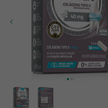
10
º
creatina mundo verde