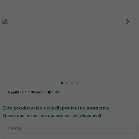
8
º
snack proteico mundo verde
9
º
psyllium
10
º
chá
Capillar Hair 30comp - Upnutri
Este produto não está disponível no momento
Quero que me avisem quando estiver disponível