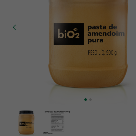
10
º
creatina mundo verde