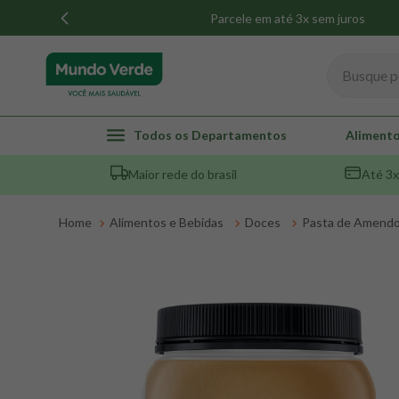
Parcele em até 3x sem juros
Busque por
TERMOS MAIS BUSCADOS
Todos os Departamentos
Alimento
1
º
whey
Maior rede do brasil
Até 3x
2
º
creatina
3
º
magnésio
Alimentos e Bebidas
Doces
Pasta de Amend
4
º
colageno
5
º
omega 3
6
º
pacco
7
º
snack proteico mundo verde
8
º
maca peruana
9
º
psyllium