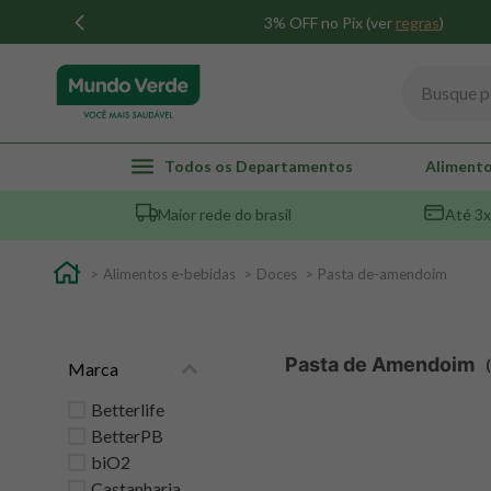
3% OFF no Pix (ver
regras
)
Busque por
TERMOS MAIS BUSCADOS
Todos os Departamentos
Alimento
1
º
whey
Maior rede do brasil
Até 3x
2
º
creatina
3
º
magnésio
Alimentos e-bebidas
Doces
Pasta de-amendoim
4
º
omega 3
5
º
pacco
Pasta de Amendoim
Marca
6
º
colageno
7
º
maca peruana
Betterlife
BetterPB
8
º
snack proteico mundo verde
biO2
9
º
psyllium
Castanharia