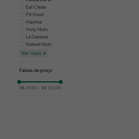
Eat Clean
10
º
creatina mundo verde
Fit Food
Haoma
Holy Nuts
La Ganexa
Naked Nuts
Ver mais 4
Faixas de preço
R$ 19,00
–
R$ 113,00