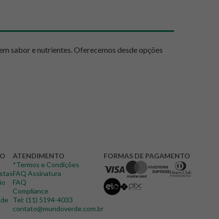
 em sabor e nutrientes. Oferecemos desde opções
o do Mundo Verde de incentivar uma vida saudável e
rnece proteínas vegetais de alta qualidade e
DO
ATENDIMENTO
FORMAS DE PAGAMENTO
*Termos e Condições
istas
FAQ Assinatura
 cardiovascular e auxiliam no controle do
ão
FAQ
Compliance
ade
Tel: (11) 5194-4033
inerais como magnésio, essencial para a saúde óssea
contato@mundoverde.com.br