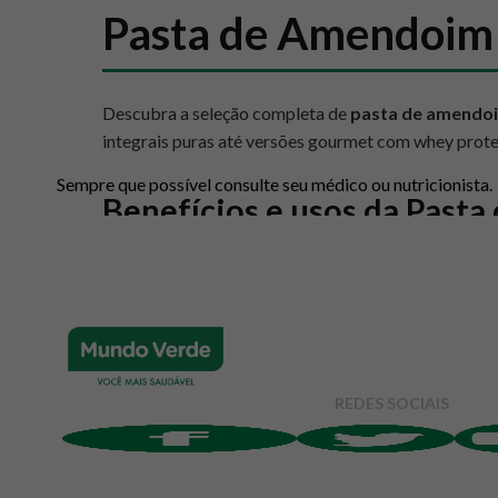
Pasta de Amendoim
Descubra a seleção completa de
pasta de amendo
integrais puras até versões gourmet com whey protei
Sempre que possível consulte seu médico ou nutricionista.
Benefícios e usos da Past
A pasta de amendoim é muito mais do que um aliment
consciente. Ela oferece uma série de benefícios que 
Fonte de energia e proteínas:
Essencial para 
carboidratos complexos, mantendo a saciedade
REDES SOCIAIS
Gorduras saudáveis:
Rica em gorduras mono e 
colesterol.
Rica em vitaminas e minerais:
Contém vitamina
e muscular.