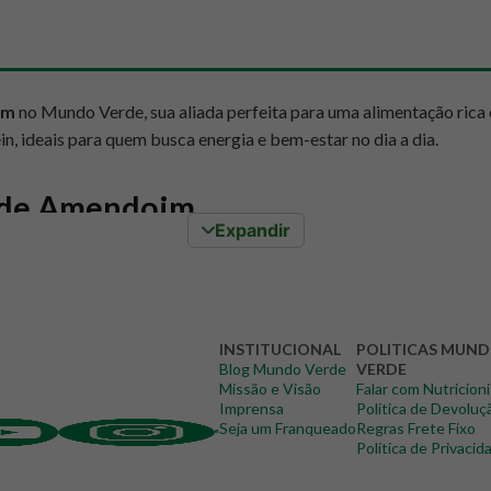
im
no Mundo Verde, sua aliada perfeita para uma alimentação rica
n, ideais para quem busca energia e bem-estar no dia a dia.
a de Amendoim
Expandir
o saboroso; é uma potência nutricional, alinhada com o propósit
contribuem para a sua saúde e vitalidade:
atletas e para quem busca mais disposição, a pasta de amendoim fo
INSTITUCIONAL
POLITICAS MUN
 por mais tempo.
Blog Mundo Verde
VERDE
Missão e Visão
Falar com Nutricion
poli-insaturadas, como o ômega 3, que são benéficas para a saúde
Imprensa
Política de Devoluç
Seja um Franqueado
Regras Frete Fixo
Política de Privacid
 E, um poderoso antioxidante que combate os radicais livres, e m