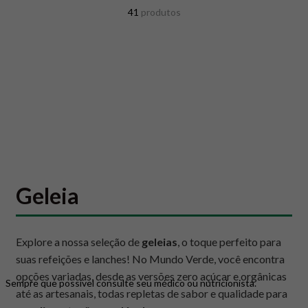
8
º
snack proteico mundo verde
41
produtos
9
º
psyllium
10
º
creatina mundo verde
Geleia
Explore a nossa seleção de
geleias
, o toque perfeito para
suas refeições e lanches! No Mundo Verde, você encontra
opções variadas, desde as versões zero açúcar e orgânicas
Sempre que possível consulte seu médico ou nutricionista.
até as artesanais, todas repletas de sabor e qualidade para