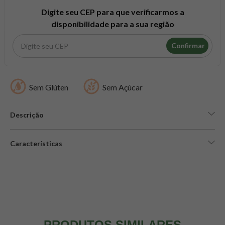
8
º
snack proteico mundo verde
Digite seu CEP para que verificarmos a
9
º
psyllium
disponibilidade para a sua região
10
º
chá
Confirmar
Sem Glúten
Sem Açúcar
Descrição
Características
PRODUTOS SIMILARES