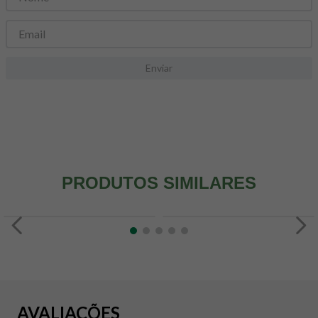
8
º
snack proteico mundo verde
9
º
psyllium
10
º
chá
Enviar
PRODUTOS SIMILARES
AVALIAÇÕES