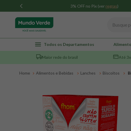
3% OFF no Pix (ver
regras
)
Busque por
TERMOS MAIS BUSCADOS
Todos os Departamentos
Alimento
1
º
whey
Maior rede do brasil
Até 3x
2
º
creatina
3
º
magnésio
Alimentos e Bebidas
Lanches
Biscoitos
B
4
º
colageno
5
º
omega 3
6
º
pacco
7
º
snack proteico mundo verde
8
º
maca peruana
9
º
psyllium