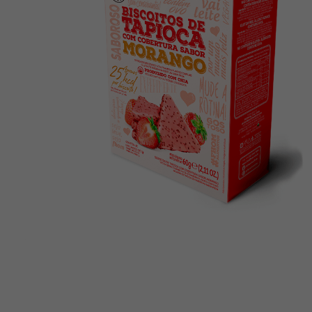
10
º
creatina mundo verde