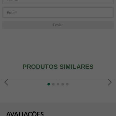
8
º
snack proteico mundo verde
9
º
psyllium
10
º
creatina mundo verde
Enviar
PRODUTOS SIMILARES
AVALIAÇÕES