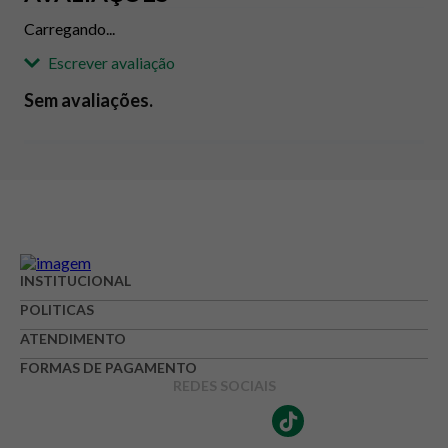
Carregando...
Escrever avaliação
Sem avaliações.
Adicionar avaliação
Avaliação
Avalie o produto de 1 até 5 estrelas
INSTITUCIONAL
★
★
★
☆
☆
POLITICAS
Seu nome
ATENDIMENTO
FORMAS DE PAGAMENTO
REDES SOCIAIS
Endereço de e-mail