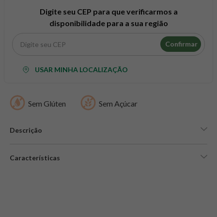
8
º
snack proteico mundo verde
Digite seu CEP para que verificarmos a
9
º
psyllium
disponibilidade para a sua região
10
º
creatina mundo verde
Confirmar
USAR MINHA LOCALIZAÇÃO
Sem Glúten
Sem Açúcar
Descrição
Características