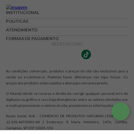
INSTITUCIONAL
POLITICAS
ATENDIMENTO
FORMAS DE PAGAMENTO
REDES SOCIAIS
As condições comerciais, produtos e preços do site são exclusivos para a
venda no e-commerce. Poderão haver diferenças nas lojas físicas. Os
preços dos produtos estão sujeitos a alteração sem aviso prévio.
O Mundo Verde se reserva o direito de corrigir qualquer possível erro de
digitação ou gráfico e caso haja divergências entre os valores ofertados nos
e-mails promocionais e valores do site, prevalecem as informações do site.
Razão Social: RJA - COMERCIO DE PRODUTOS NATURAIS LTDA. | CNPJ:
12.328.467/0001-44 | Endereço: R Maria Monteiro, 1476, Cambuí,
Campinas, SP CEP 13025-150