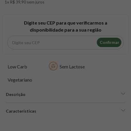
1x R$ 39,90 sem juros
8
º
snack proteico mundo verde
9
º
psyllium
10
º
chá
Digite seu CEP para que verificarmos a
disponibilidade para a sua região
Confirmar
Low Carb
Sem Lactose
Vegetariano
Descrição
Características