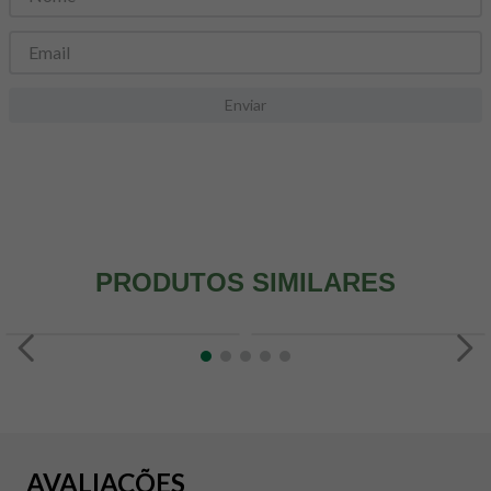
8
º
snack proteico mundo verde
9
º
psyllium
10
º
creatina mundo verde
Enviar
PRODUTOS SIMILARES
AVALIAÇÕES