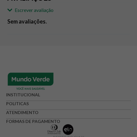
Escrever avaliação
Sem avaliações.
Adicionar avaliação
Avaliação
Avalie o produto de 1 até 5 estrelas
★
★
★
☆
☆
Seu nome
INSTITUCIONAL
POLITICAS
ATENDIMENTO
Endereço de e-mail
FORMAS DE PAGAMENTO