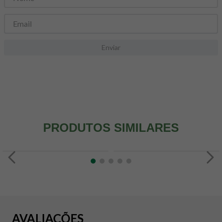
8
º
snack proteico mundo verde
9
º
psyllium
10
º
creatina mundo verde
Enviar
PRODUTOS SIMILARES
AVALIAÇÕES