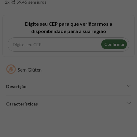
2x R$ 59,45 sem juros
8
º
maca peruana
9
º
psyllium
10
º
creatina mundo verde
Digite seu CEP para que verificarmos a
disponibilidade para a sua região
Confirmar
Sem Glúten
Descrição
Características