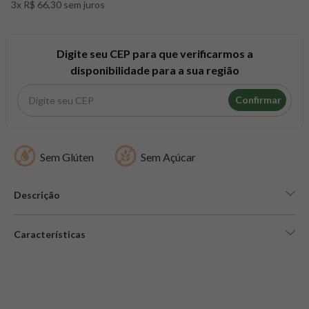
3x R$ 66,30 sem juros
8
º
snack proteico mundo verde
9
º
psyllium
10
º
chá
Digite seu CEP para que verificarmos a
disponibilidade para a sua região
Confirmar
Sem Glúten
Sem Açúcar
Descrição
Características