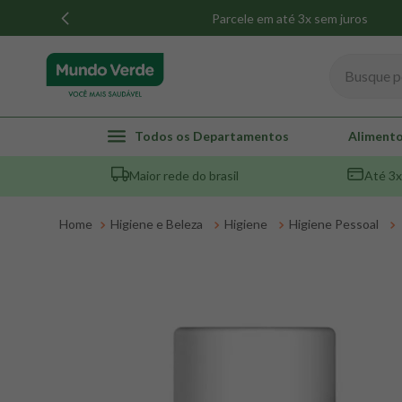
Parcele em até 3x sem juros
Busque por
TERMOS MAIS BUSCADOS
Todos os Departamentos
Alimento
1
º
whey
Maior rede do brasil
Até 3x
2
º
creatina
3
º
magnésio
Higiene e Beleza
Higiene
Higiene Pessoal
4
º
omega 3
5
º
pacco
6
º
colageno
7
º
maca peruana
8
º
snack proteico mundo verde
9
º
psyllium