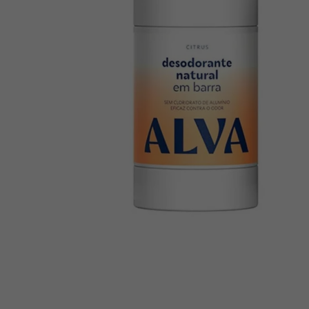
10
º
creatina mundo verde