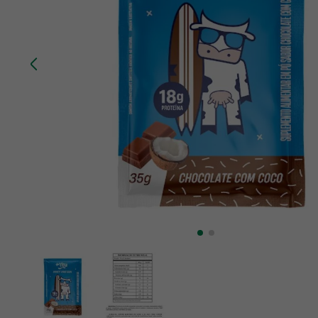
10
º
creatina mundo verde