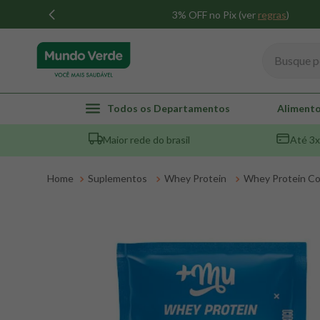
3% OFF no Pix (ver
regras
)
Busque por
TERMOS MAIS BUSCADOS
Todos os Departamentos
Alimento
1
º
whey
Maior rede do brasil
Até 3x
2
º
creatina
3
º
magnésio
Suplementos
Whey Protein
Whey Protein C
4
º
omega 3
5
º
pacco
6
º
colageno
7
º
maca peruana
8
º
snack proteico mundo verde
9
º
psyllium