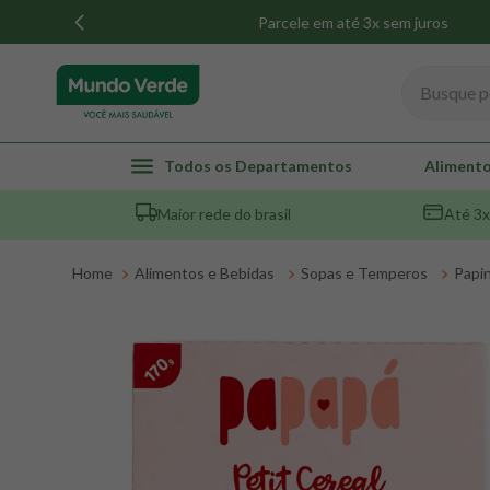
Parcele em até 3x sem juros
Busque por
TERMOS MAIS BUSCADOS
Todos os Departamentos
Alimento
1
º
whey
Maior rede do brasil
Até 3x
2
º
creatina
3
º
magnésio
Alimentos e Bebidas
Sopas e Temperos
Papi
4
º
colageno
5
º
omega 3
6
º
pacco
7
º
snack proteico mundo verde
8
º
maca peruana
9
º
psyllium