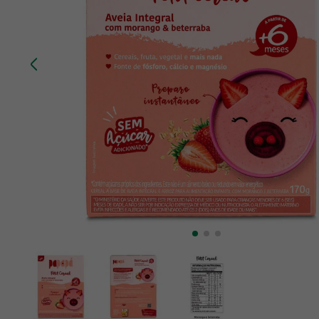
10
º
creatina mundo verde