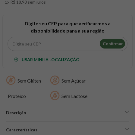
1x R$ 18,90 sem juros
8
º
maca peruana
9
º
psyllium
10
º
creatina mundo verde
Digite seu CEP para que verificarmos a
disponibilidade para a sua região
Confirmar
USAR MINHA LOCALIZAÇÃO
Sem Glúten
Sem Açúcar
Proteico
Sem Lactose
Descrição
Características