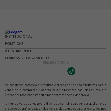
Adicionar avaliação
Avaliação
Avalie o produto de 1 até 5 estrelas
INSTITUCIONAL
★
★
★
☆
☆
POLITICAS
Seu nome
ATENDIMENTO
FORMAS DE PAGAMENTO
REDES SOCIAIS
Endereço de e-mail
As condições comerciais, produtos e preços do site são exclusivos para a
Escrever avaliação
venda no e-commerce. Poderão haver diferenças nas lojas físicas. Os
preços dos produtos estão sujeitos a alteração sem aviso prévio.
O Mundo Verde se reserva o direito de corrigir qualquer possível erro de
digitação ou gráfico e caso haja divergências entre os valores ofertados nos