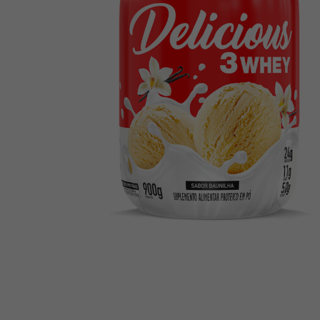
10
º
creatina mundo verde