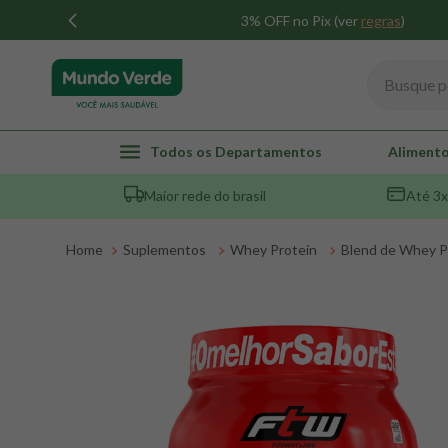
3% OFF no Pix (ver
regras
)
Busque por
TERMOS MAIS BUSCADOS
Todos os Departamentos
Alimento
1
º
whey
Maior rede do brasil
Até 3x
2
º
creatina
3
º
magnésio
Suplementos
Whey Protein
Blend de Whey P
4
º
omega 3
5
º
pacco
6
º
colageno
7
º
maca peruana
8
º
snack proteico mundo verde
9
º
psyllium