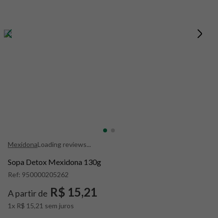
8
º
snack proteico mundo verde
9
º
psyllium
10
º
chá
Mexidona
Loading reviews...
Sopa Detox Mexidona 130g
Ref:
950000205262
R$ 15,21
A partir de
1x R$ 15,21 sem juros