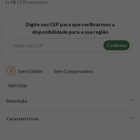
1x R$ 17,91 sem juros
8
º
snack proteico mundo verde
9
º
psyllium
10
º
creatina mundo verde
Digite seu CEP para que verificarmos a
disponibilidade para a sua região
Confirmar
Sem Glúten
Sem Conservantes
Sem Soja
Descrição
Características