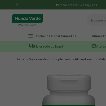
Parcele em até 3x sem juros
Busque por
TERMOS MAIS BUSCADOS
Todos os Departamentos
Alimento
1
º
whey
Maior rede do brasil
Até 3x
2
º
creatina
3
º
magnésio
Suplementos
Suplementos Alimentares
Mela
4
º
omega 3
5
º
pacco
6
º
colageno
7
º
maca peruana
8
º
snack proteico mundo verde
9
º
psyllium