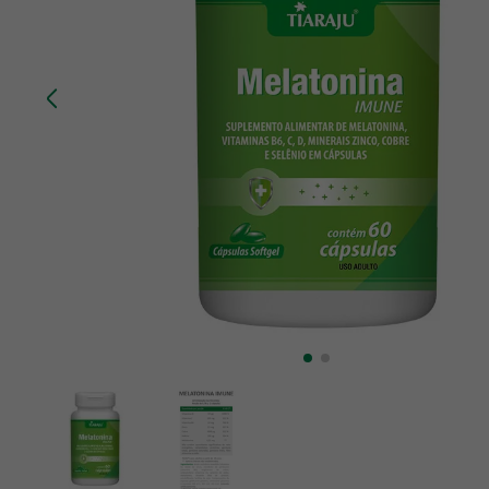
10
º
creatina mundo verde